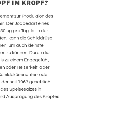
PF IM KROPF?
element zur Produktion des
n. Der Jodbedarf eines
0 µg pro Tag. Ist in der
en, kann die Schilddrüse
en, um auch kleinste
n zu können. Durch die
s zu einem Engegefühl,
 oder Heiserkeit, aber
childdrüsenunter- oder
der seit 1963 gesetzlich
des Speisesalzes in
t und Ausprägung des Kropfes