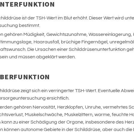
UNTERFUNKTION
Schilddrüse ist der TSH-Wert im Blut erhöht. Dieser Wert wird 
suchung bestimmt.
 gehören Müdigkeit, Gewichtszunahme, Wassereinlagerung, Käl
 Stimmungslage, Haarausfall, brüchige Fingernägel, unregelmäß
haftswunsch. Die Ursachen einer Schilddrüsenunterfunktion ge
ig sein und müssen abgeklärt werden.
ÜBERFUNKTION
childdrüse zeigt sich ein verringerter TSH-Wert. Eventuelle Ab
sorgeuntersuchung ersichtlich.
den gehören Nervosität, Herzklopfen, Unruhe, vermehrtes Schw
chtsverlust, Muskelschwäche, Muskelzittern, warme, feuchte H
on kann zu einer Schädigung der Organe, insbesondere des Herz
on können autonome Gebiete in der Schilddrüse, aber auch di