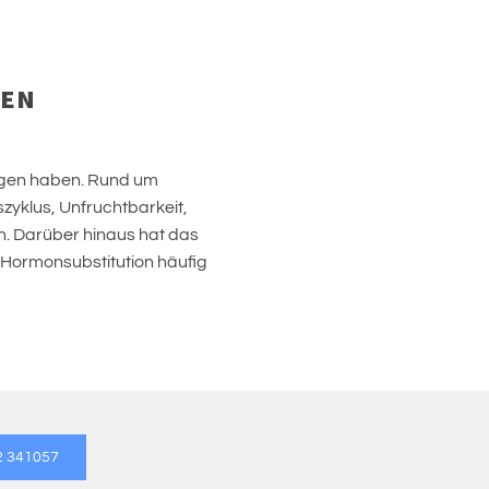
NEN
ngen haben. Rund um
yklus, Unfruchtbarkeit,
. Darüber hinaus hat das
 Hormonsubstitution häufig
2 341057