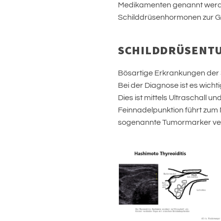
Medikamenten genannt werden
Schilddrüsenhormonen zur Ge
SCHILDDRÜSENT
Bösartige Erkrankungen der S
Bei der Diagnose ist es wich
Dies ist mittels Ultraschall 
Feinnadelpunktion führt zum
sogenannte Tumormarker verl