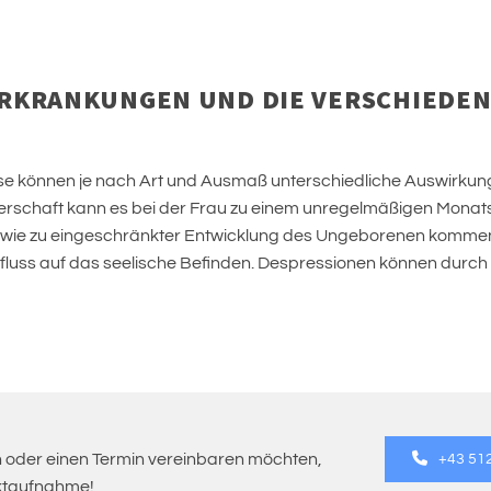
RKRANKUNGEN UND DIE VERSCHIEDE
üse können je nach Art und Ausmaß unterschiedliche Auswirku
chaft kann es bei der Frau zu einem unregelmäßigen Monatsz
owie zu eingeschränkter Entwicklung des Ungeborenen kommen
fluss auf das seelische Befinden. Despressionen können durch
oder einen Termin vereinbaren möchten,
+43 51
aktaufnahme!