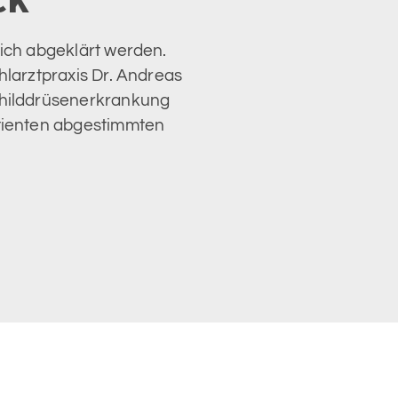
CK
lich abgeklärt werden.
hlarztpraxis Dr. Andreas
childdrüsenerkrankung
atienten abgestimmten