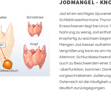
JODMANGEL - KNO
Jod ist ein wichtiges Spuren
Schilddrüsenhormons Thyroni
Erwachsenen liegt bei circa 15
Nahrung zu wenig Jod enthalt
kropfartig zu wachsen beginn
Mengen Jod besser aufnehme
Vergrößerung kann es am Hal
Atemnot, Schluckbeschwerden
auch zu Beschwerden einer S
-überfunktion, kommen. Dank 
vorgeschriebenen Jodierung 
Österreich ist die Häufigkei
deutlich zurückgegangen.